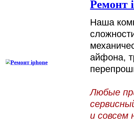
Ремонт 
Наша ком
сложност
механичес
айфона, т
перепроши
Любые пр
сервисны
и совсем 