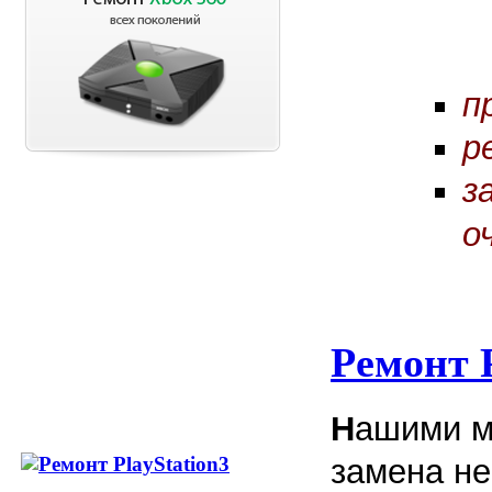
п
р
з
о
Ремонт P
Н
ашими м
замена не