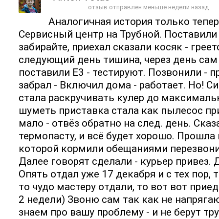
отзыв отправлен меньше недели назад
Аналогичная история только тепе
Сервисный центр на Трубной. Поставили 
забирайте, приехал сказали косяк - греет
следующий день тишина, через день сам 
поставили E3 - тестируют. Позвонили - п
забрал - Включил дома - работает. Но! 
стала раскручивать кулер до максимальн
шуметь приставка стала как пылесос пр
мало - отвёз обратно на след. день. Ска
термопасту, и всё будет хорошо. Прошла 
которой кормили обещаниями перезвонит
Далее говорят сделали - курьер привез. 
Опять отдал уже 17 декабря и с тех пор, 
то чудо мастеру отдали, то вот вот прие
2 недели) Звоню сам так как не напряга
знаем про вашу проблему - и не берут тр